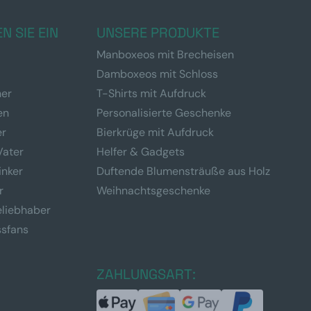
N SIE EIN
UNSERE PRODUKTE
Manboxeos mit Brecheisen
Damboxeos mit Schloss
ner
T-Shirts mit Aufdruck
en
Personalisierte Geschenke
er
Bierkrüge mit Aufdruck
Vater
Helfer & Gadgets
inker
Duftende Blumensträuße aus Holz
r
Weihnachtsgeschenke
eliebhaber
ssfans
ZAHLUNGSART: