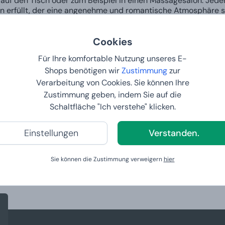
 auf den Tisch oder zum Beispiel in einen Massagesalon. Jede
 erfüllt, der eine angenehme und romantische Atmosphäre schaf
henkbox, sodass Sie sie sofort verschenken und jemandem 
kel der Kerze mit einem beliebigen Motiv aus unserem Angebo
Cookies
Sojakerzen wählen?
Für Ihre komfortable Nutzung unseres E-
Shops benötigen wir
Zustimmung
zur
ch, vegan und hypoallergen
Verarbeitung von Cookies. Sie können Ihre
aus Sojawachs
er – bis zu 40 Stunden
Zustimmung geben, indem Sie auf die
natürliche Duftöle als andere Kerzen (10 %)
Schaltfläche "Ich verstehe" klicken.
an Düften und Designs
Einstellungen
Verstanden.
tverkaufte Produkte in der Kate
Sie können die Zustimmung verweigern
hier