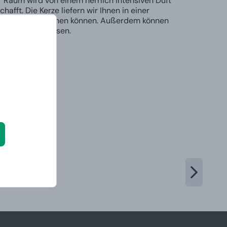
r Raum wird von einem herrlich intensiven Duft
ft. Die Kerze liefern wir Ihnen in einer
eine Freude machen können. Außerdem können
t gravieren lassen.
gorie