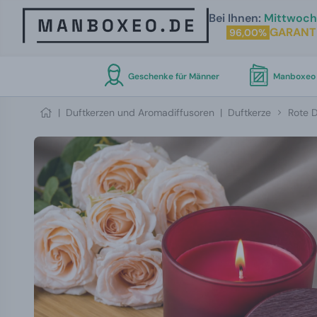
Bei Ihnen:
Mittwoch 
GARANT
96,00%
Geschenke für Männer
Manboxeo 
|
Duftkerzen und Aromadiffusoren
|
Duftkerze
Rote D