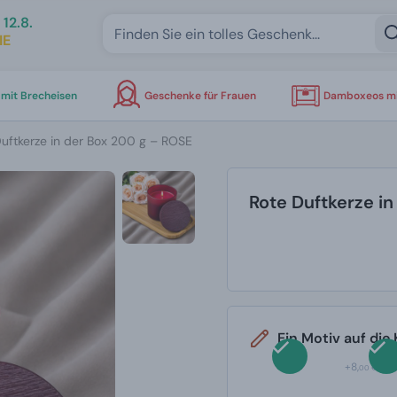
12.8.
IE
mit Brecheisen
Geschenke für Frauen
Damboxeos mi
uftkerze in der Box 200 g – ROSE
Rote Duftkerze i
Ein Motiv auf die
+8,
00 €