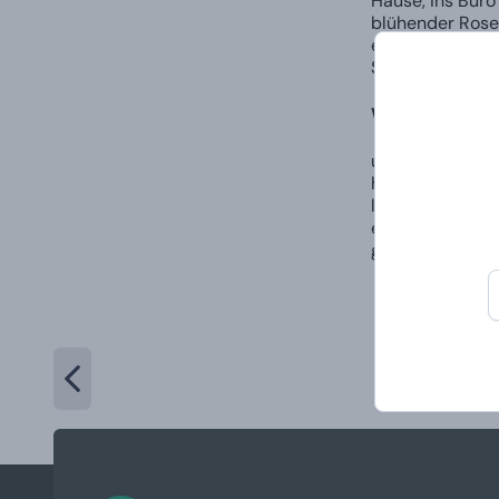
Hause, ins Büro
blühender Rosen
eleganten Gesc
Sie den Holzdec
Warum unsere 
umweltfreundli
handgefertigt 
lange Brenndau
enthalten mehr 
große Auswahl 
Meis