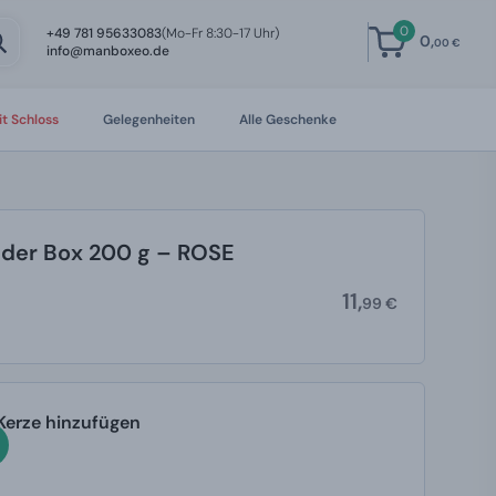
0
+49 781 95633083
(Mo-Fr 8:30-17 Uhr)
0,
00 €
info@manboxeo.de
t Schloss
Gelegenheiten
Alle Geschenke
n der Box 200 g – ROSE
11,
99 €
 Kerze hinzufügen