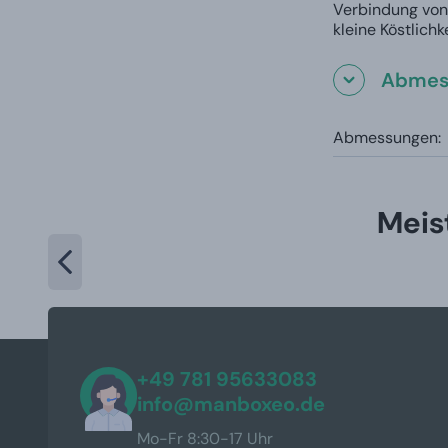
Verbindung von 
kleine Köstlich
Abmes
Abmessungen:
Meis
+49 781 95633083
info@manboxeo.de
Mo-Fr 8:30-17 Uhr