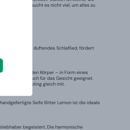
n manchmal braucht es nicht viel, um alles zu
 wirkt wie ein duftendes Schlaflied, fördert
on Energie für den Körper – in Form eines
tzung ist es auch für das Gesicht geeignet.
mt dieses Peeling gleich mit.
handgefertigte Seife Bitter Lemon ist die ideale
liebhaber begeistert. Die harmonische