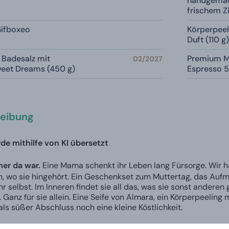
handgemac
frischem Z
ifboxeo
Körperpeel
Duft (110 g
Badesalz mit
Premium M
02/2027
weet Dreams (450 g)
Espresso 5
eibung
de mithilfe von KI übersetzt
mer da war.
Eine Mama schenkt ihr Leben lang Fürsorge. Wir h
, wo sie hingehört. Ein Geschenkset zum Muttertag, das Aufme
ihr selbst. Im Inneren findet sie all das, was sie sonst anderen
. Ganz für sie allein. Eine Seife von Almara, ein Körperpeeling
als süßer Abschluss noch eine kleine Köstlichkeit.
en Sie auf den Deckel eine persönliche Botschaft schreiben la