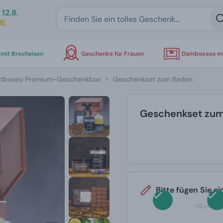
12.8.
IE
mit Brecheisen
Geschenke für Frauen
Damboxeos mi
ftboxeo Premium-Geschenkbox
Geschenkset zum Baden
Geschenkset zu
Bitte fügen Sie e
+12,
00 €