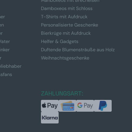
Manboxeos mit Brecheisen
Damboxeos mit Schloss
ner
T-Shirts mit Aufdruck
en
Personalisierte Geschenke
er
Bierkrüge mit Aufdruck
Vater
Helfer & Gadgets
inker
Duftende Blumensträuße aus Holz
r
Weihnachtsgeschenke
eliebhaber
ssfans
ZAHLUNGSART: