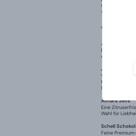
unsere klassisc
sagen.
Was erwar
ALMARA Badesa
Eine großzügige
das Einschlafen
ALMARA Körperp
Wie startet man
Kaffeepeelings 
Nach der Anwen
Almara Seife
Eine Zitruserfri
Wahl für Liebha
Schell Schoko
Feine Premium-