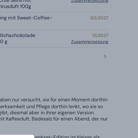
hte Seife mit
Zusammensetzung
itrusduft 100g
ing mit Sweet-Coffee-
02/2027
)
ilchschokolade
12/2027
0 g
Zusammensetzung
aben nur versucht, sie für einen Moment dorthin
rksamkeit und Pflege dorthin lenkt, wo sie so
 gibt, diesmal aber in ihrer eigenen Version.
 mit Kaffeeduft, Badesalz für einen Abend, der nur
ssen. Die Geschenkset-Edition ist kleiner als