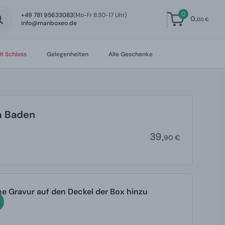
0
+49 781 95633083
(Mo-Fr 8:30-17 Uhr)
0,
00 €
info@manboxeo.de
t Schloss
Gelegenheiten
Alle Geschenke
m Baden
39,
90 €
ine Gravur auf den Deckel der Box hinzu