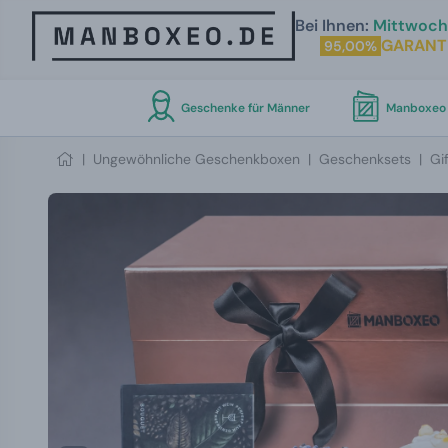
Bei Ihnen:
Mittwoch 
GARANT
95,00%
Geschenke für Männer
Manboxeo 
|
Ungewöhnliche Geschenkboxen
|
Geschenksets
|
Gi