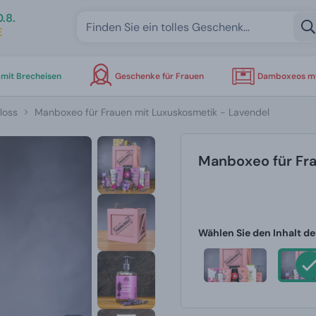
.8.
E
mit Brecheisen
Geschenke für Frauen
Damboxeos mi
loss
Manboxeo für Frauen mit Luxuskosmetik - Lavendel
Manboxeo für Fra
Wählen Sie den Inhalt de