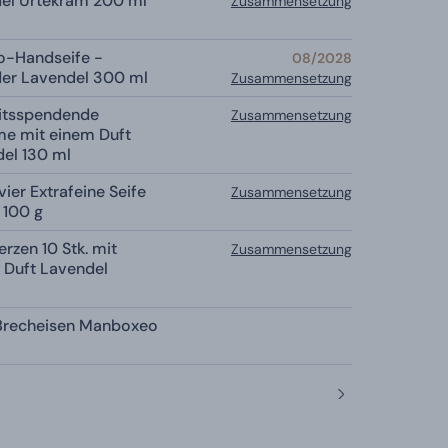
del Urtekram 200 ml
Zusammensetzung
io-Handseife -
08/2028
der Lavendel 300 ml
Zusammensetzung
eitsspendende
Zusammensetzung
me mit einem Duft
el 130 ml
ivier Extrafeine Seife
Zusammensetzung
 100 g
rzen 10 Stk. mit
Zusammensetzung
 Duft Lavendel
Brecheisen Manboxeo