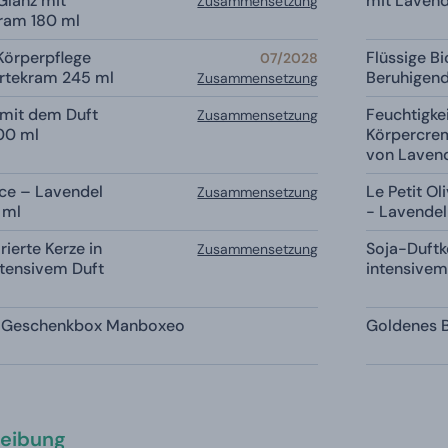
Glanz mit
mit Laven
Zusammensetzung
ram 180 ml
Körperpflege
Flüssige B
07/2028
rtekram 245 ml
Beruhigen
Zusammensetzung
 mit dem Duft
Feuchtigk
Zusammensetzung
00 ml
Körpercre
von Lavend
ce – Lavendel
Le Petit Ol
Zusammensetzung
 ml
- Lavendel
rierte Kerze in
Soja-Duftke
Zusammensetzung
ntensivem Duft
intensivem
e Geschenkbox Manboxeo
Goldenes 
eibung