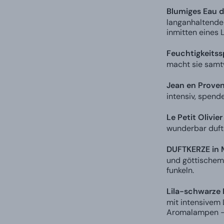
Blumiges Eau d
langanhaltenden
inmitten eines 
Feuchtigkeits
macht sie samtw
Jean en Prove
intensiv, spend
Le Petit Olivie
wunderbar dufte
DUFTKERZE in 
und göttischem 
funkeln.
Lila-schwarze
mit intensivem 
Aromalampen – 