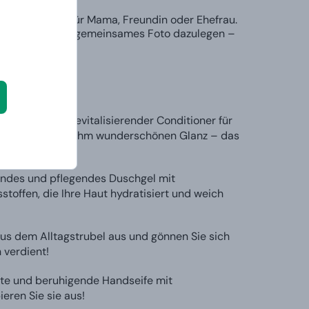
l, mit Idee, für Mama, Freundin oder Ehefrau.
nen Sie noch ein gemeinsames Foto dazulegen –
kram 180 ml
– Revitalisierender Conditioner für
ar und verleiht ihm wunderschönen Glanz – das
endes und pflegendes Duschgel mit
toffen, die Ihre Haut hydratisiert und weich
aus dem Alltagstrubel aus und gönnen Sie sich
 verdient!
te und beruhigende Handseife mit
eren Sie sie aus!