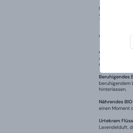
Normale Gesche
Alle werden beg
Tränen der Freu
Was erwar
evitalisierend
alle Haartypen
müssen Sie und 
Beruhigendes 
beruhigendem La
hinterlassen.
Nährendes BIO
einen Moment de
Urtekram Flüss
Lavendelduft, d