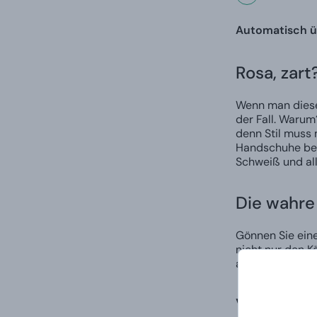
Automatisch üb
Rosa, zart
Wenn man diese 
der Fall. Warum
denn Stil muss
Handschuhe beis
Schweiß und all
Die wahre
Gönnen Sie eine
nicht nur den K
all das und noc
Vergessen