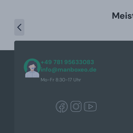
Meis
+49 781 95633083
info@manboxeo.de
Mo-Fr 8:30-17 Uhr