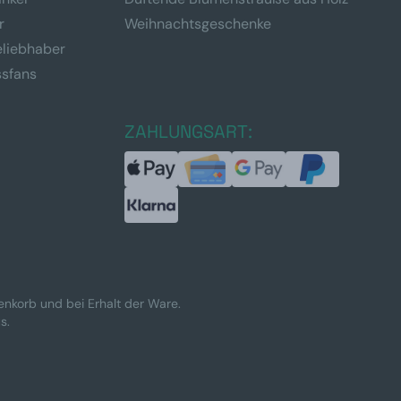
r
Weihnachtsgeschenke
eliebhaber
ssfans
ZAHLUNGSART:
renkorb und bei Erhalt der Ware.
s.