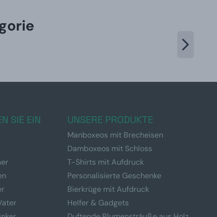
gorie
N SIE EIN
UNSERE PRODUKTE
Manboxeos mit Brecheisen
Damboxeos mit Schloss
ner
T-Shirts mit Aufdruck
en
Personalisierte Geschenke
er
Bierkrüge mit Aufdruck
Vater
Helfer & Gadgets
inker
Duftende Blumensträuße aus Holz