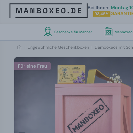
Bei Ihnen:
Montag 10
GARANTI
93,45%
Geschenke für Männer
Manboxeo 
|
Ungewöhnliche Geschenkboxen
|
Damboxeos mit Sch
Für eine Frau