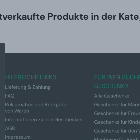
tverkaufte Produkte in der Kate
HILFREICHE LINKS
FÜR WEN SUCHE
GESCHENK?
Lieferung & Zahlung
FAQ
Alle Geschenke
Reklamation und Rückgabe
Geschenke für Män
von Waren
Geschenke für Frau
Informationen zu den Geschenken
Geschenke für Kind
AGB
Geschenke für den 
Impressum
Manboxeo für Biertr