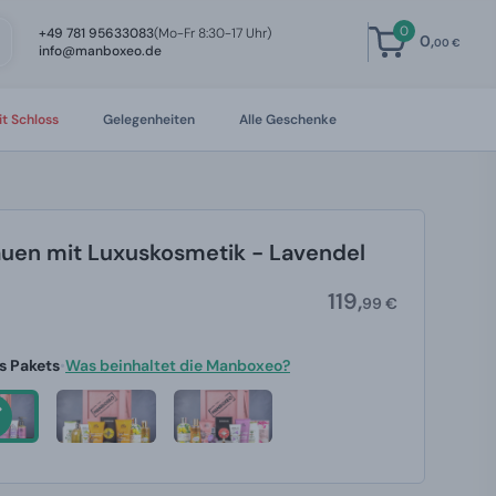
0
+49 781 95633083
(Mo-Fr 8:30-17 Uhr)
0,
00 €
info@manboxeo.de
t Schloss
Gelegenheiten
Alle Geschenke
uen mit Luxuskosmetik - Lavendel
119,
99 €
s Pakets
•
Was beinhaltet die Manboxeo?