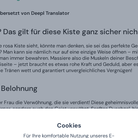
ersetzt von Deepl Translator
? Das gilt für diese Kiste ganz sicher nich
rosa Kiste sieht, könnte man denken, sie sei das perfekte Ge
? Man kann sie nämlich nur auf eine einzige Weise öffnen – mit
 man immer bewahren. Massiere also die Muskeln deiner Besch
eite – jetzt braucht es etwas rohe Kraft und Geduld, aber es l
e Tränen wett und garantiert unvergleichliches Vergnügen!
 Belohnung
r Frau die Verwöhnung, die sie verdient! Diese geheimnisvoll
örper, sondern auch den Geist verwöhnt. Sanftes Duschgel, 
h mehr erwartet sie beim Öffnen. Einfach das perfekte Gesch
Cookies
 Sie den Alltag
Für Ihre komfortable Nutzung unseres E-