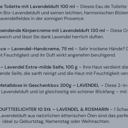
e Toilette mit Lavendelduft 100 ml
– Dieses Eau de Toilette
 Bio-Lavendelduft und seinen leichten, harmonischen Blütentö
Lavendelfeldes in der sonnigen Provence.
spendende Körpercreme mit Lavendelduft 130 ml
– Diese Cr
eich und lässt Sie dank Lavendel herrlich duften.
nce – Lavendel-Handcreme, 75 ml
– Sehr trockene Hände? Di
et Feuchtigkeit und ihr Duft wirkt angenehm beruhigend.
r – Lavendel Extra-milde Seife, 100 g
– Ihre Haut verdient di
nde Seife, die sanft reinigt und die Haut mit Feuchtigkeit ver
Metalldose in Geschenkbox 200g – LAVENDEL
– Diese 2-in-
Lavendelduft und ist gleichzeitig ein schöner Blickfang – mit 
 DUFTTEELICHTER 10 Stk – LAVENDEL & ROSMARIN
– 1 Schac
Lavendelduft aus natürlichen ätherischen Ölen sind das perf
ideal zu Geburtstag, Namenstag oder Weihnachten.