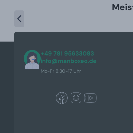
Meis
+49 781 95633083
info@manboxeo.de
Mo-Fr 8:30-17 Uhr