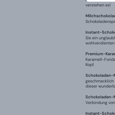
verstehen es!
Milchschokolad
Schokoladenspez
Instant-Schoko
Sie ein unglaub
wohlverdienten
Premium-Karam
Karamell-Fondan
Kopf.
Schokoladen-Ma
geschmacklich p
dieser wunderb
Schokoladen-M
Verbindung von 
Instant-Schoko