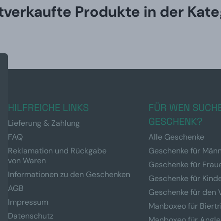
tverkaufte Produkte in der Kate
HILFREICHE LINKS
FÜR WEN SUCHE
GESCHENK?
Lieferung & Zahlung
FAQ
Alle Geschenke
Reklamation und Rückgabe
Geschenke für Män
von Waren
Geschenke für Frau
Informationen zu den Geschenken
Geschenke für Kind
AGB
Geschenke für den 
Impressum
Manboxeo für Biertr
Datenschutz
Manboxeo für Angle