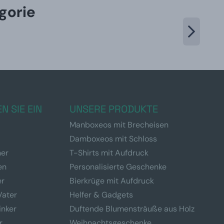
gorie
N SIE EIN
UNSERE PRODUKTE
Manboxeos mit Brecheisen
Damboxeos mit Schloss
ner
T-Shirts mit Aufdruck
en
Personalisierte Geschenke
er
Bierkrüge mit Aufdruck
Vater
Helfer & Gadgets
inker
Duftende Blumensträuße aus Holz
r
Weihnachtsgeschenke