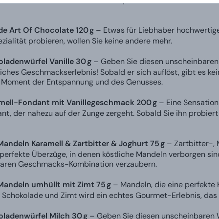
e Art Of Chocolate 120 g
– Etwas für Liebhaber hochwertig
ialität probieren, wollen Sie keine andere mehr.
ladenwürfel Vanille 30 g
– Geben Sie diesen unscheinbaren 
liches Geschmackserlebnis! Sobald er sich auflöst, gibt es ke
 Moment der Entspannung und des Genusses.
ell-Fondant mit Vanillegeschmack 200 g
– Eine Sensation
t, der nahezu auf der Zunge zergeht. Sobald Sie ihn probie
ndeln Karamell & Zartbitter & Joghurt 75 g
– Zartbitter-,
erfekte Überzüge, in denen köstliche Mandeln verborgen sind.
aren Geschmacks-Kombination verzaubern.
andeln umhüllt mit Zimt 75 g
– Mandeln, die eine perfekte 
Schokolade und Zimt wird ein echtes Gourmet-Erlebnis, das S
ladenwürfel Milch 30 g
– Geben Sie diesen unscheinbaren W