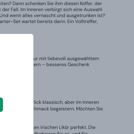
ten? Dann schenken Sie ihm diesen Koffer, der
 der Fall. Im Inneren verbirgt sich eine Auswahl
 Und wenn alles vernascht und ausgetrunken ist?
ter-Set wartet bereits darin. Ein Volltreffer,
indruckt nicht nur mit liebevoll ausgewähltem
Kein Grund zu zögern – besseres Geschenk
 den ersten Blick klassisch, aber im Inneren
 ihrem zarten Geschmack begeistern. Möchten Sie
schreibt diesen irischen Likör perfekt. Die
verwechselbar. Probieren Sie es, und Sie