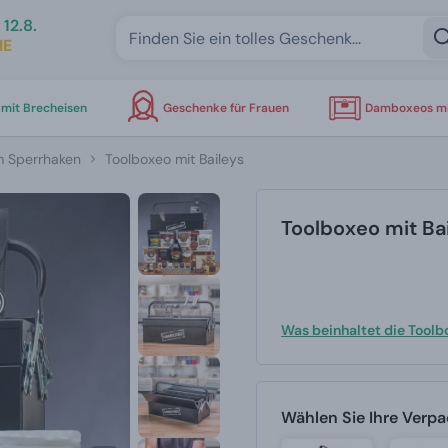
12.8.
IE
mit Brecheisen
Geschenke für Frauen
Damboxeos mi
m Sperrhaken
Toolboxeo mit Baileys
Toolboxeo mit Ba
Was beinhaltet die Tool
Wählen Sie Ihre Verp