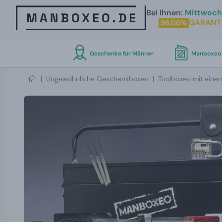
Bei Ihnen:
Mittwoch 
GARANT
96,00%
Geschenke für Männer
Manboxeo 
|
Ungewöhnliche Geschenkboxen
|
Toolboxeo mit eine