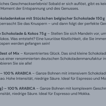
liches Geschmackserlebnis! Sobald er sich auflöst, gibt es ke
 Moment der Entspannung und des Genusses.
koladenkekse mit Stückchen belgischer Schokolade 150 g
berrascht Sie das Knuspern – und dann folgt der perfekte G
 Schokolade & Kokos 75 g
– Stellen Sie sich Mandeln vor, u
Kokos. Was entsteht? Eine luxuriöse Köstlichkeit, die Sie imme
spen werden gefangen sein!
 Best of Mix
– Konzentriertes Glück. Das sind kleine Schokola
aus einer renommierten deutschen Schokoladenmanufaktur in e
ieren Sie sie alle!
g) – 100 % ARABICA
– Ganze Bohnen mit intensivem Schokolad
o. Hohe Intensität, niedrige Säure. Ideal für Espresso und Mo
 g) – 100 % ARABICA
– Ganze Bohnen mit komplexem Geschmac
nsität, niedrige Säure. Ideal für Espresso und Mokka.