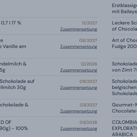
Erstklassig
mit Baileys
 0,7 l 17 %
Leckere Sc
11/2027
of Chocola
Zusammensetzung
te
Art of Choc
08/2027
e Vanille am
Fudge 200 
Zusammensetzung
ndelmilch &
Schokolad
12/2026
75g
von Zimt 
Zusammensetzung
Schokolade auf
Schokolad
09/2027
llmilch 30g
belgischen
Zusammensetzung
Schokolad
chokolade &
Gourmet-M
03/2027
Chocolate-
Zusammensetzung
LD OF
COLOMBIA
03/2028
90g) - 100%
EXPLORATI
Zusammensetzung
ARABICA