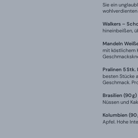
Sie ein unglaub
wohlverdienten
Walkers – Scho
hineinbeißen, ü
Mandeln Weiße
mit köstlichem 
Geschmackskno
Pralinen 5 Stk.
besten Stücke 
Geschmack. Prob
Brasilien (90 
Nüssen und Kaka
Kolumbien (90
Apfel. Hohe Inte