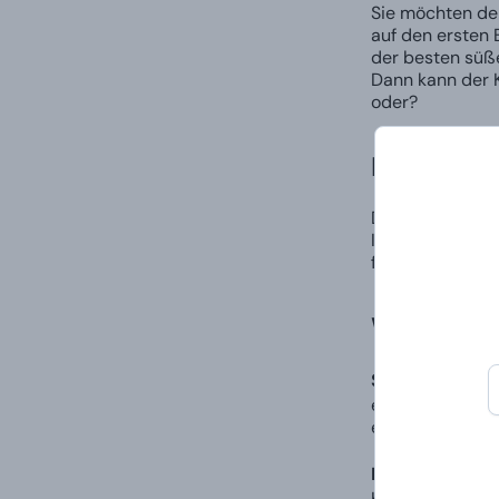
Sie möchten de
auf den ersten 
der besten süße
Dann kann der K
oder?
Das perfe
Dieser Koffer i
Inhalt, sondern
findest du nicht
Was erwar
Schokolade gefü
erwartet Sie ei
etwas Neues erl
Baileys 17 % 0,7
Kombination aus