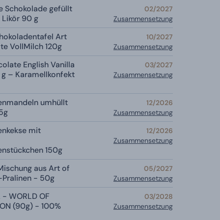
e Schokolade gefüllt
02/2027
 Likör 90 g
Zusammensetzung
hokoladentafel Art
10/2027
te VollMilch 120g
Zusammensetzung
olate English Vanilla
03/2027
g – Karamellkonfekt
Zusammensetzung
enmandeln umhüllt
12/2026
75g
Zusammensetzung
enkekse mit
12/2026
Zusammensetzung
enstückchen 150g
ischung aus Art of
05/2027
Pralinen - 50g
Zusammensetzung
 - WORLD OF
03/2028
ON (90g) - 100%
Zusammensetzung