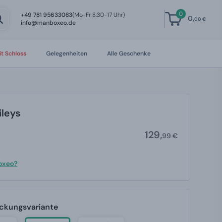
0
+49 781 95633083
(Mo-Fr 8:30-17 Uhr)
0,
00 €
info@manboxeo.de
t Schloss
Gelegenheiten
Alle Geschenke
ileys
129,
99 €
boxeo?
ackungsvariante