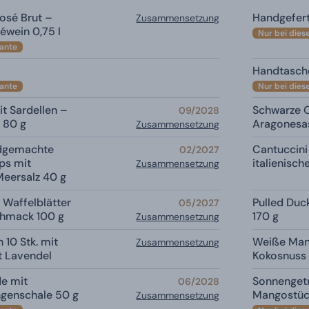
osé Brut –
Handgefer
Zusammensetzung
éwein 0,75 l
Nur bei dies
iante
Handtasch
iante
Nur bei dies
t Sardellen –
Schwarze O
09/2028
 80 g
Aragonesa
Zusammensetzung
ndgemachte
Cantuccini 
02/2027
ps mit
italienisc
Zusammensetzung
eersalz 40 g
 Waffelblätter
Pulled Duc
05/2027
hmack 100 g
170 g
Zusammensetzung
 10 Stk. mit
Weiße Man
Zusammensetzung
t Lavendel
Kokosnuss
de mit
Sonnengetr
06/2028
ngenschale 50 g
Mangostüc
Zusammensetzung