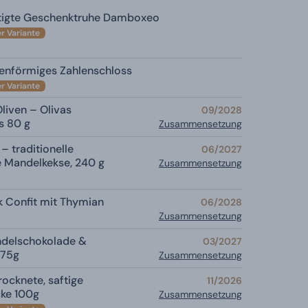
tigte Geschenktruhe Damboxeo
er Variante
enförmiges Zahlenschloss
er Variante
liven – Olivas
09/2028
s 80 g
Zusammensetzung
– traditionelle
06/2027
he Mandelkekse, 240 g
Zusammensetzung
k Confit mit Thymian
06/2028
Zusammensetzung
delschokolade &
03/2027
 75g
Zusammensetzung
ocknete, saftige
11/2026
ke 100g
Zusammensetzung