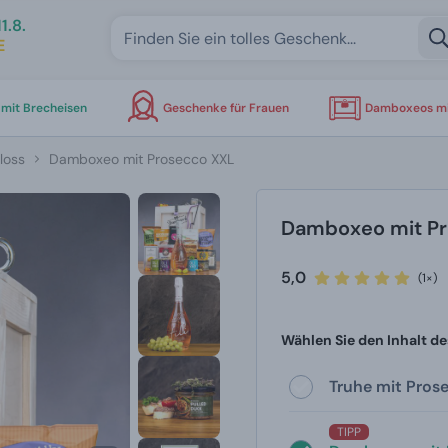
1.8.
E
mit Brecheisen
Geschenke für Frauen
Damboxeos mi
loss
Damboxeo mit Prosecco XXL
Damboxeo mit Pr
5,0
(1×)
Wählen Sie den Inhalt de
Truhe mit Prose
TIPP