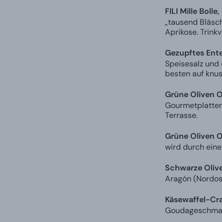
FILI Mille Boll
„tausend Bläsch
Aprikose. Trink
Gezupftes Ente
Speisesalz und 
besten auf knu
Grüne Oliven O
Gourmetplatten 
Terrasse.
Grüne Oliven O
wird durch eine
Schwarze Oliv
Aragón (Nordos
Käsewaffel-Cr
Goudageschmack