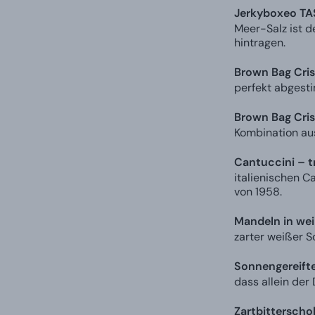
Jerkyboxeo TA
Meer-Salz ist d
hintragen.
Brown Bag Cris
perfekt abgesti
Brown Bag Cris
Kombination au
Cantuccini – t
italienischen C
von 1958.
Mandeln in wei
zarter weißer S
Sonnengereift
dass allein der
Zartbitterscho