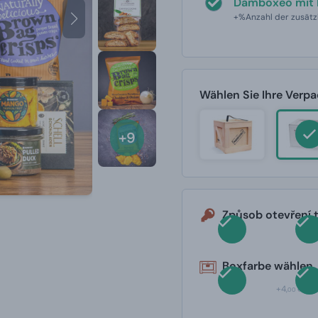
Damboxeo mit 
+%Anzahl der zusätz
Wählen Sie Ihre Verp
+9
Způsob otevření 
Boxfarbe wählen
+4,
00 €