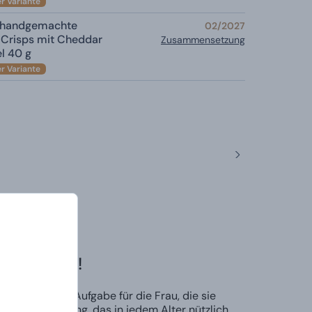
er Variante
, handgemachte
02/2027
 Crisps mit Cheddar
Zusammensetzung
l 40 g
er Variante
nes Codes!
s bleibt die Aufgabe für die Frau, die sie
s Gehirntraining, das in jedem Alter nützlich