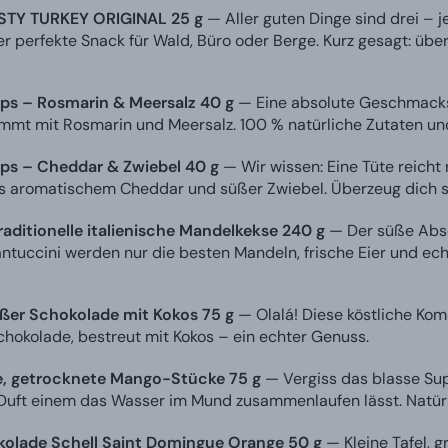
STY TURKEY ORIGINAL 25 g
— Aller guten Dinge sind drei – j
er perfekte Snack für Wald, Büro oder Berge. Kurz gesagt: übe
ps – Rosmarin & Meersalz 40 g
— Eine absolute Geschmacks
mmt mit Rosmarin und Meersalz. 100 % natürliche Zutaten und
ps – Cheddar & Zwiebel 40 g
— Wir wissen: Eine Tüte reicht 
s aromatischem Cheddar und süßer Zwiebel. Überzeug dich s
raditionelle italienische Mandelkekse 240 g
— Der süße Absc
antuccini werden nur die besten Mandeln, frische Eier und e
ßer Schokolade mit Kokos 75 g
— Olalá! Diese köstliche Kom
chokolade, bestreut mit Kokos – ein echter Genuss.
e, getrocknete Mango-Stücke 75 g
— Vergiss das blasse Sup
 Duft einem das Wasser im Mund zusammenlaufen lässt. Natürli
kolade Schell Saint Domingue Orange 50 g
— Kleine Tafel, 