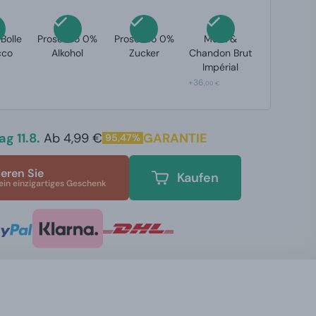
 Bolle
Prosecco 0%
Prosecco 0%
Moët &
cco
Alkohol
Zucker
Chandon Brut
Impérial
+36,
00 €
g 11.8.
Ab 4,99 €
GARANTIE
95,47%
ieren Sie
Kaufen
ein einzigartiges Geschenk