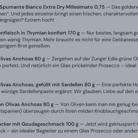
e, Spumante Bianco Extra Dry Millesimato 0,75
— Das goldene 
en“. Und jedes einzelne bringt einen frischen, charaktervol
vergnügen? Extrem hoch!
nfleisch in Thymian konfiert 170 g
— Nur bestes, langsam geg
ein wenig Thymian. Mehr braucht es nicht für eine Delikatesse
sprigem Brot genießen.
livas Anchoas 80 g
— Zergehen auf der Zunge! Edle grüne Ol
perfekt. Und natürlich ein Glas prickelnder Prosecco – idea
livas Anchoas, gefüllt mit Sardellen 80 g
— Eine perfekte Ha
 würzige Sardellenpaste ergänzt. Wir glauben: Liebe auf den e
en Olivas Anchoas 80 g
— Von Oliven kann man nie genug be
tspanien) überzeugen durch ihren milden Knoblauchgeschmac
acker mit Goudageschmack 100 g
— Jetzt wird geknuspert!
 – ein idealer Begleiter zu einem Glas Prosecco oder ander