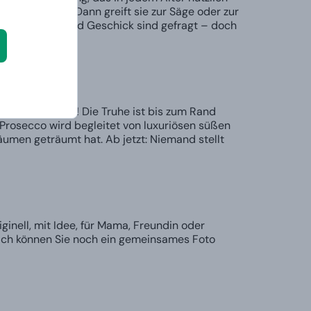
 Kein Problem! Dann greift sie zur Säge oder zur
h-Set. Geduld und Geschick sind gefragt – doch
ente Belohnung! Die Truhe ist bis zum Rand
 Prosecco wird begleitet von luxuriösen süßen
äumen geträumt hat. Ab jetzt: Niemand stellt
nell, mit Idee, für Mama, Freundin oder
zlich können Sie noch ein gemeinsames Foto