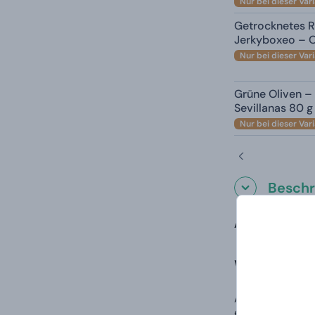
Nur bei dieser Var
Getrocknetes R
Jerkyboxeo – Or
Nur bei dieser Var
Grüne Oliven – 
Sevillanas 80 g
Nur bei dieser Var
Beschr
Automatisch üb
Wie unter
Auf den ersten 
erhält. Sie beg