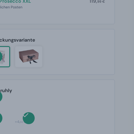
119,
Prosecco XXL
99 €
lichen Posten
ackungsvariante
truhly
+4,
00 €