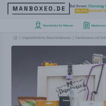
Bei Ihnen:
Dienstag 1
GARANTI
95,47%
Geschenke für Männer
Manboxeo 
|
Ungewöhnliche Geschenkboxen
|
Damboxeos mit Sch