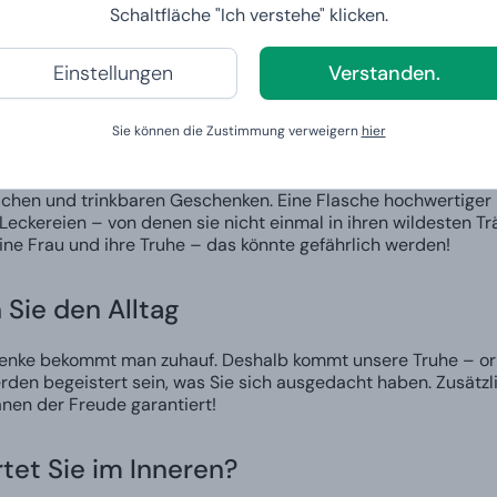
Schaltfläche "Ich verstehe" klicken.
s? Ein Code, mit dem sie das Schloss öffnet. Klappt das nicht?
er Sie entscheiden sich für die Truhe mit Schloss und Dietric
pricht unübertreffliches Vergnügen.
Einstellungen
Verstanden.
 Belohnung
Sie können die Zustimmung verweigern
hier
 ist geöffnet? Dann wartet auf die Beschenkte eine wohlverdi
tlichen und trinkbaren Geschenken. Eine Flasche hochwertiger
Leckereien – von denen sie nicht einmal in ihren wildesten Tr
ine Frau und ihre Truhe – das könnte gefährlich werden!
 Sie den Alltag
nke bekommt man zuhauf. Deshalb kommt unsere Truhe – origi
erden begeistert sein, was Sie sich ausgedacht haben. Zusät
nen der Freude garantiert!
tet Sie im Inneren?