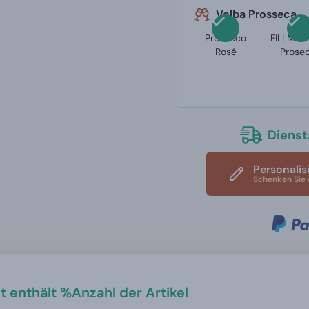
Volba Prosseca
Prosecco
FILI Mille
Rosé
Prose
Diensta
Personalis
Schenken Sie 
t enthält %Anzahl der Artikel