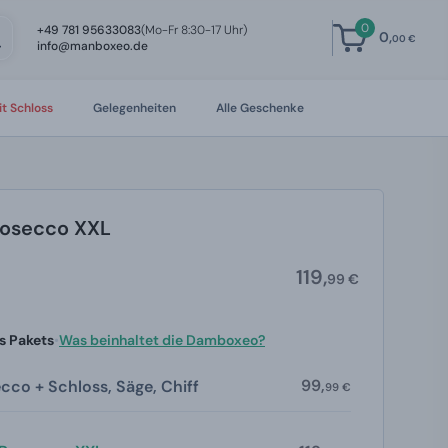
0
+49 781 95633083
(Mo-Fr 8:30-17 Uhr)
0,
00 €
info@manboxeo.de
t Schloss
Gelegenheiten
Alle Geschenke
osecco XXL
119,
99 €
s Pakets
•
Was beinhaltet die Damboxeo?
99,
cco + Schloss, Säge, Chiff
99 €