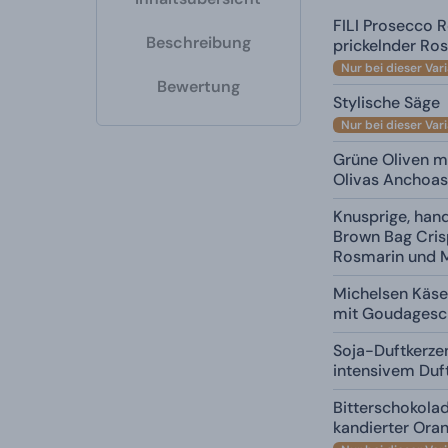
FILI Prosecco R
Beschreibung
prickelnder Ros
Nur bei dieser Var
Bewertung
Stylische Säge
Nur bei dieser Var
Grüne Oliven mi
Olivas Anchoas
Knusprige, ha
Brown Bag Cris
Rosmarin und M
Michelsen Käse
mit Goudagesc
Soja-Duftkerzen
intensivem Duf
Bitterschokola
kandierter Ora