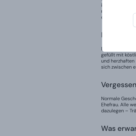
ist. Das Ergebni
rohen Kraft. Od
das Finale vers
Die wahre
Die Schatztruhe
gefüllt mit kös
und herzhaften 
sich zwischen e
Vergessen
Normale Gesche
Ehefrau. Alle w
dazulegen – Trä
Was erwar