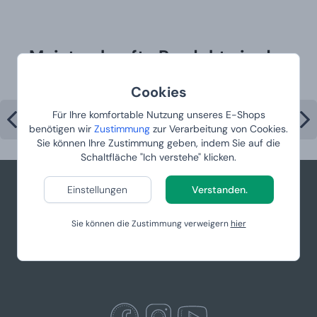
Meistverkaufte Produkte in der
Kategorie
Cookies
Für Ihre komfortable Nutzung unseres E-Shops
benötigen wir
Zustimmung
zur Verarbeitung von Cookies.
Sie können Ihre Zustimmung geben, indem Sie auf die
Schaltfläche "Ich verstehe" klicken.
Einstellungen
Verstanden.
+49 781 95633083
Sie können die Zustimmung verweigern
hier
info@manboxeo.de
Mo-Fr 8:30-17 Uhr