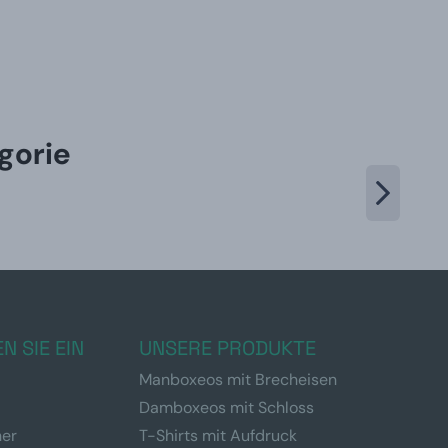
gorie
N SIE EIN
UNSERE PRODUKTE
Manboxeos mit Brecheisen
Damboxeos mit Schloss
ner
T-Shirts mit Aufdruck