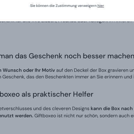
Sie können die Zustimmung verweigern
hier
elegante Geschenkbox
mit Magnetverschluss und Schleife, die a
chenk für alle Ihre Lieben, Freunde oder Kollegen. Im Inneren
 man das Geschenk noch besser mache
n Wunsch oder Ihr Motiv
auf den Deckel der Box gravieren 
 Geschenk, das den Beschenkten immer an Sie erinnern und i
oxeo als praktischer Helfer
tverschlusses und des cleveren Designs
kann die Box nach 
genutzt werden.
Giftboxeo ist nicht nur schön, sondern auch 