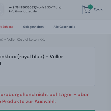
0
+49 781 95633083
(Mo-Fr 8:30-17 Uhr)
0,
00 €
info@manboxeo.de
t Schloss
Gelegenheiten
Alle Geschenke
) - Voller Köstlichkeiten XXL
kbox (royal blue) - Voller
XL
vorübergehend nicht auf Lager - aber
re Produkte zur Auswahl: