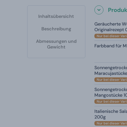
Produk
Inhaltsübersicht
Geräucherte W
Beschreibung
Originalrezept
Nur bei dieser Var
Abmessungen und
Farbband für M
Gewicht
Sonnengetrock
Maracujastück
Nur bei dieser Var
Sonnengetrockn
Mangostücke 1
Nur bei dieser Var
Italienische Sa
200g
Nur bei dieser Var