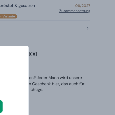
röstet & gesalzen
06/2027
Zusammensetzung
er Variante
lichkeiten XXL
u schätzen wissen? Jeder Mann wird unsere
inem originellen Geschenk bist, das auch für
ies genau das Richtige.