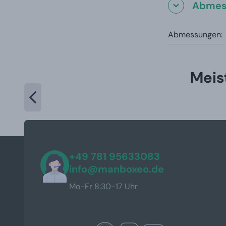
Abmes
Abmessungen:
Meis
+49 781 95633083
info@manboxeo.de
Mo-Fr 8:30-17 Uhr