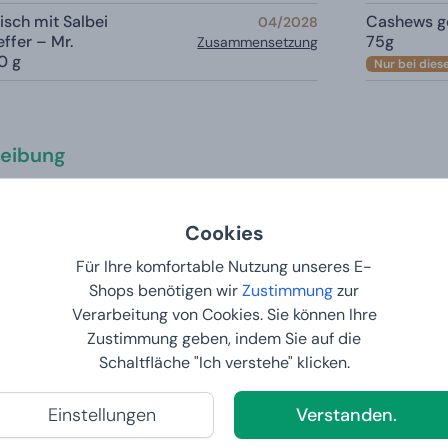
isch mit Salbei
Cashews ge
04/2028
ffer – Mr.
75g
Zusammensetzung
0 g
Nur bei dies
eibung
 Geschenkbox (königsblau) - Voller Köst
Cookies
tion erlesener Köstlichkeiten
Für Ihre komfortable Nutzung unseres E-
Shops benötigen wir
Zustimmung
zur
on von Luxusprodukten, die
alle Liebhaber von gutem Essen
z
Verarbeitung von Cookies. Sie können Ihre
oller XXL-Delikatessen
lieben. Wenn du auf der Suche nach e
Zustimmung geben, indem Sie auf die
sknospen ein unvergessliches Erlebnis sein wird, dann ist d
Schaltfläche "Ich verstehe" klicken.
Einstellungen
Verstanden.
iftboxeo?