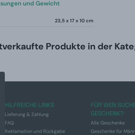
sungen und Gewicht
23,5 x 17 x 10 cm
tverkaufte Produkte in der Kate
HILFREICHE LINKS
FÜR WEN SUCHE
GESCHENK?
Lieferung & Zahlung
FAQ
Alle Geschenke
Reklamation und Rückgabe
Geschenke für Män