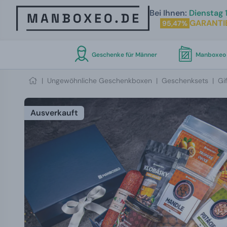
Bei Ihnen:
Dienstag 1
GARANTI
95,47%
Geschenke für Männer
Manboxeo 
|
Ungewöhnliche Geschenkboxen
|
Geschenksets
|
Gi
Ausverkauft