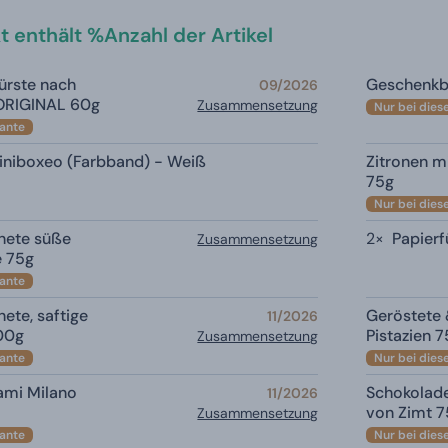
t enthält %Anzahl der Artikel
ürste nach
Geschenkbo
09/2026
 ORIGINAL 60g
Zusammensetzung
Nur bei dies
iante
iniboxeo (Farbband) - Weiß
Zitronen mi
75g
Nur bei dies
nete süße
2×
Papierf
Zusammensetzung
e 75g
iante
ete, saftige
Geröstete 
11/2026
00g
Pistazien 
Zusammensetzung
iante
Nur bei dies
lami Milano
Schokolad
11/2026
von Zimt 
Zusammensetzung
iante
Nur bei dies