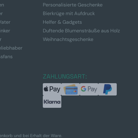
en
Personalisierte Geschenke
er
Bierkrüge mit Aufdruck
Vater
Helfer & Gadgets
inker
Duftende Blumensträuße aus Holz
r
Weihnachtsgeschenke
eliebhaber
ssfans
ZAHLUNGSART:
renkorb und bei Erhalt der Ware.