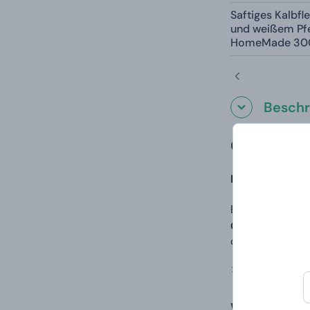
Saftiges Kalbfle
und weißem Pfe
HomeMade 30
Beschr
Giftboxeo
Eine üppige Por
Eine XXL-Porti
Geschenkbox v
deine Geschmack
>
Was ist G