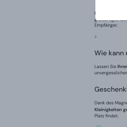
Dies ist eine 
großartiges Ges
Empfänger.
>
Wie kann
Lassen Sie
Ihre
unvergesslichen
Geschenkb
Dank des Magne
Kleinigkeiten 
Platz findet.