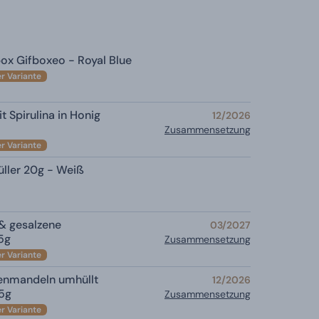
x Gifboxeo - Royal Blue
er Variante
t Spirulina in Honig
12/2026
Zusammensetzung
er Variante
üller 20g - Weiß
& gesalzene
03/2027
75g
Zusammensetzung
er Variante
enmandeln umhüllt
12/2026
75g
Zusammensetzung
er Variante