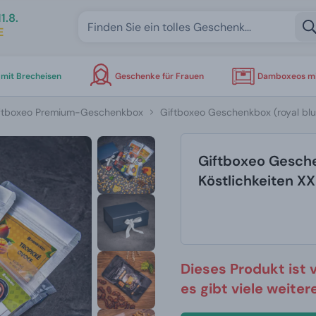
1.8.
E
mit Brecheisen
Geschenke für Frauen
Damboxeos mi
ftboxeo Premium-Geschenkbox
Giftboxeo Geschenkbox (royal blue
Giftboxeo Geschen
Köstlichkeiten X
Dieses Produkt ist 
es gibt viele weite