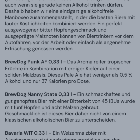
auch wenn sie gerade keinen Alkohol trinken dürfen.
Deshalb haben wir eine einzigartige alkoholfreie
Manboxeo zusammengestellt, in der die besten Biere mit
lauter Köstlichkeiten kombiniert werden. Ein perfekt
ausgewogener bitter Hopfengeschmack und
ausgeprägte Malznoten können von Biertrinkern vor dem
Autofahren, vor der Arbeit oder einfach als angenehme
Erfrischung genossen werden.
BrewDog Punk AF 0,33 l -
Das Aroma reifer tropischer
Früchte in Kombination mit erdiger Kiefer auf einer
soliden Malzbasis. Dieses Pale Ale hat weniger als 0,5 %
Alkohol und nur 37 Kalorien pro Dose.
BrewDog Nanny State 0,33 l -
Ein schmackhaftes und
gut gehopftes Bier mit einer Bitterkeit von 45 IBUs wurde
mit fünf Hopfen und acht Malzen gebraut.
Geschmacklich ist dieses Bier daher nicht von einem
klassischen alkoholischen Bier zu unterscheiden.
Bavaria WIT 0,33 l -
Ein Weizenmalzbier mit
Akazienzusatz wird nach einem speziellen, von der