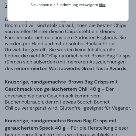
Zum Bier nur das Beste
Sie können die Zustimmung verweigern
hier
Die Chipsproduktion in England erlebt einen echten
Boom und wir sind stolz darauf, Ihnen die besten Chips
vorzustellen! Hinter diesen Chips steht ein kleines
Familienunternehmen aus dem Südosten Englands. Sie
werden per Hand und mit absoluter Rücksicht zur
Umwelt hergestellt. Sie werden keine Inhaltsstoffe
finden, die nicht 100%ig natürlich sind. Brown Bag Crisps
rühmen sich außerdem mit mehreren Auszeichnungen
des
renommierten Wettbewerbs Great Taste Awards.
Knusprige,
handgemachte
Brown Bag Crisps mit
Geschmack von geräuchertem Chili 40 g
– Der
unverwechselbare Geschmack kommt vom
Buchenholzrauch, der mit etwas Scotch Bonnet
Chilipulver ergänzt wird. Glutenfrei, geeignet für Veganer.
Knusprige, handgemachte Brown Bag Crisps mit
geräuchertem Speck 40 g
– Für die Herstellung dieser
besten europäischen Chips werden ausschließlich