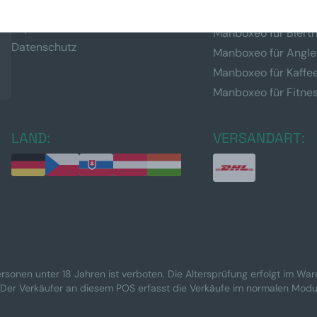
AGB
Geschenke für den 
Impressum
Manboxeo für Biertr
Datenschutz
Manboxeo für Angle
Manboxeo für Kaffe
Manboxeo für Fitne
LAND:
VERSANDART:
rsonen unter 18 Jahren ist verboten. Die Altersprüfung erfolgt im Wa
 Der Verkäufer an diesem POS erfasst die Verkäufe im normalen Modu