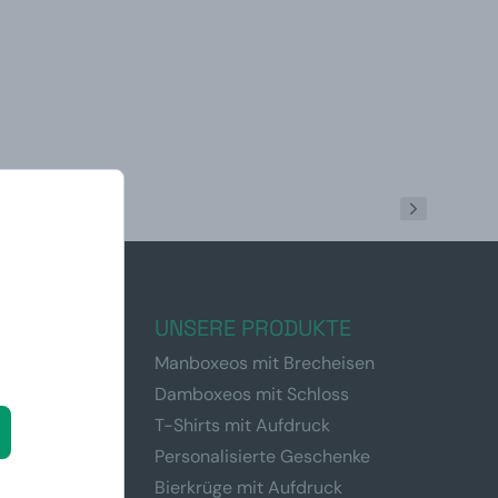
N SIE EIN
UNSERE PRODUKTE
Manboxeos mit Brecheisen
Damboxeos mit Schloss
ner
T-Shirts mit Aufdruck
en
Personalisierte Geschenke
er
Bierkrüge mit Aufdruck