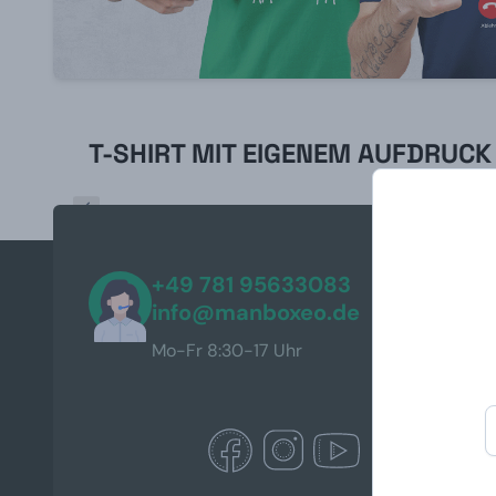
T-SHIRT MIT EIGENEM AUFDRUCK
+49 781 95633083
info@manboxeo.de
Mo-Fr 8:30-17 Uhr