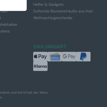
Vater
Helfer & Gadgets
inker
Duftende Blumensträuße aus Holz
r
Weihnachtsgeschenke
eliebhaber
ssfans
ZAHLUNGSART:
renkorb und bei Erhalt der Ware.
s.