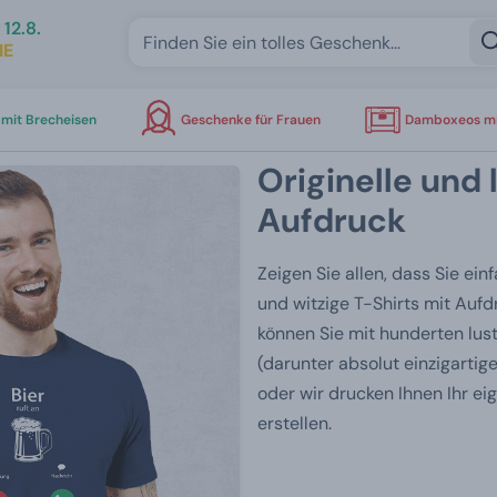
12.8.
IE
mit Brecheisen
Geschenke für Frauen
Damboxeos mi
Originelle und 
Aufdruck
Zeigen Sie allen, dass Sie ein
und witzige T-Shirts mit Auf
können Sie mit hunderten lu
(darunter absolut einzigartig
oder wir drucken Ihnen Ihr ei
erstellen.