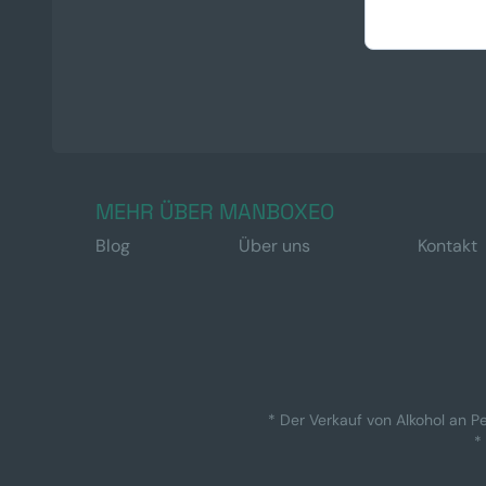
MEHR ÜBER MANBOXEO
Blog
Über uns
Kontakt
* Der Verkauf von Alkohol an Pe
*