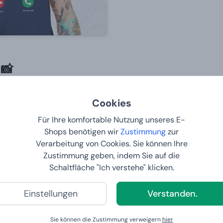
 📸
Cookies
Für Ihre komfortable Nutzung unseres E-
Shops benötigen wir
Zustimmung
zur
Verarbeitung von Cookies. Sie können Ihre
HILFREICHE LINKS
FÜR WEN SUCHE
Zustimmung geben, indem Sie auf die
GESCHENK?
Lieferung & Zahlung
Schaltfläche "Ich verstehe" klicken.
FAQ
Alle Geschenke
Reklamation und Rückgabe
Geschenke für Män
Einstellungen
Verstanden.
von Waren
Geschenke für Frau
Informationen zu den Geschenken
Geschenke für Kind
Sie können die Zustimmung verweigern
hier