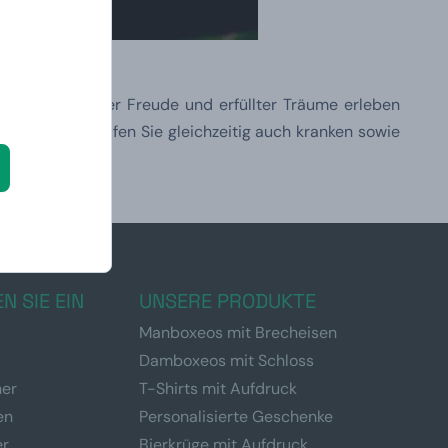
 sie Momente der Freude und erfüllter Träume erleben
e bereitet, helfen Sie gleichzeitig auch kranken sowie
N SIE EIN
UNSERE PRODUKTE
Manboxeos mit Brecheisen
Damboxeos mit Schloss
ner
T-Shirts mit Aufdruck
en
Personalisierte Geschenke
er
Bierkrüge mit Aufdruck