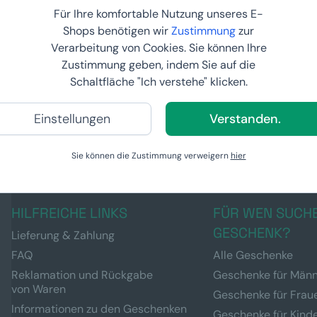
Für Ihre komfortable Nutzung unseres E-
Shops benötigen wir
Zustimmung
zur
Verarbeitung von Cookies. Sie können Ihre
Zustimmung geben, indem Sie auf die
eren Krankheiten und Kindern aus Kinderheimen, damit auch
Schaltfläche "Ich verstehe" klicken.
as Ihren Kindern, Partnern, Eltern oder Freunden eine Freud
Einstellungen
Verstanden.
ICH WILL FREUDE BEREITEN
Sie können die Zustimmung verweigern
hier
HILFREICHE LINKS
FÜR WEN SUCHE
GESCHENK?
Lieferung & Zahlung
FAQ
Alle Geschenke
Reklamation und Rückgabe
Geschenke für Män
von Waren
Geschenke für Frau
Informationen zu den Geschenken
Geschenke für Kind