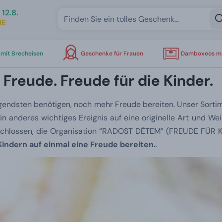
12.8.
IE
mit Brecheisen
Geschenke für Frauen
Damboxeos mi
Freude. Freude für die Kinder.
ngendsten benötigen, noch mehr Freude bereiten. Unser Sorti
n anderes wichtiges Ereignis auf eine originelle Art und Wei
ntschlossen, die Organisation “RADOST DĚTEM” (FREUDE FÜR 
ndern auf einmal eine Freude bereiten.
.