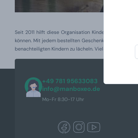
Seit 2011 hilft diese Organisation Kindern mit schw
können. Mit jedem bestellten Geschenk von Manboxeo, d
benachteiligten Kindern zu lächeln. Vielen Dank.
+49 781 95633083
info@manboxeo.de
Mo-Fr 8:30-17 Uhr