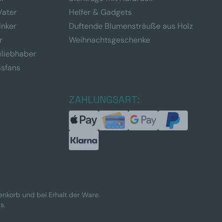
Vater
Helfer & Gadgets
inker
Duftende Blumensträuße aus Holz
r
Weihnachtsgeschenke
eliebhaber
ssfans
ZAHLUNGSART:
renkorb und bei Erhalt der Ware.
s.