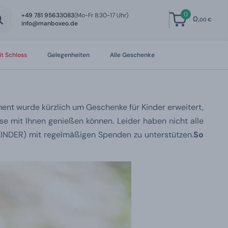
0
+49 781 95633083
(Mo-Fr 8:30-17 Uhr)
0,
00 €
info@manboxeo.de
t Schloss
Gelegenheiten
Alle Geschenke
ment wurde kürzlich um Geschenke für Kinder erweitert,
se mit Ihnen genießen können. Leider haben nicht alle
KINDER) mit regelmäßigen Spenden zu unterstützen.
So