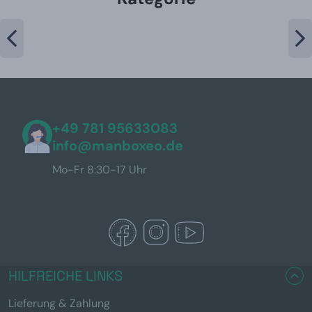
+49 781 95633083
info@manboxeo.de
Mo-Fr 8:30-17 Uhr
HILFREICHE LINKS
Lieferung & Zahlung