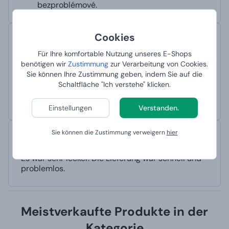
bezproblémové.
Cookies
Kamila
Bewertet am 15. 9. 2020 im Internet Manboxeo.sk
Für Ihre komfortable Nutzung unseres E-Shops
Es hat uns sehr gut gefallen. Die Lieferung war
benötigen wir
Zustimmung
zur Verarbeitung von Cookies.
schnell und problemlos.
Sie können Ihre Zustimmung geben, indem Sie auf die
Automatisch übersetzt mit Deepl Ai
Originaltext anzeigen
Schaltfläche "Ich verstehe" klicken.
Veľmi nám chutilo. Doručenie bolo rýchle a
bezproblémové.
Einstellungen
Verstanden.
Sie können die Zustimmung verweigern
hier
Kamila
Bewertet am 15. 9. 2020 im Internet Trusted Shops
Es war sehr lecker. Die Lieferung war schnell und
problemlos.
Meistverkaufte Produkte in der
Kategorie