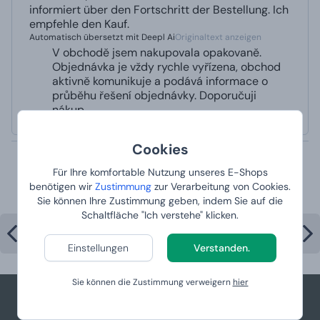
informiert über den Fortschritt der Bestellung. Ich
empfehle den Kauf.
Automatisch übersetzt mit Deepl Ai
Originaltext anzeigen
V obchodě jsem nakupovala opakovaně.
Objednávka je vždy rychle vyřízena, obchod
aktivně komunikuje a podává informace o
průběhu řešení objednávky. Doporučuji
nákup.
Cookies
Meistverkaufte Produkte in der
Für Ihre komfortable Nutzung unseres E-Shops
benötigen wir
Zustimmung
zur Verarbeitung von Cookies.
Kategorie
Sie können Ihre Zustimmung geben, indem Sie auf die
Schaltfläche "Ich verstehe" klicken.
Einstellungen
Verstanden.
Sie können die Zustimmung verweigern
hier