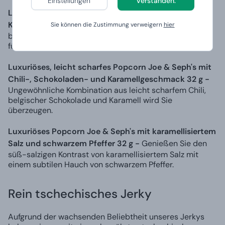
Einstellungen
Verstanden.
Luxuriöses Schokoladenpopcorn Joe & Seph's mit
Karamell 32 g -
Feinstes Karamell in Kombination mit
Sie können die Zustimmung verweigern
hier
belgischer Zartbitter- und Vollmilchschokolade sorgen
für ein göttliches Geschmackserlebnis.
Luxuriöses, leicht scharfes Popcorn Joe & Seph's mit
Chili-, Schokoladen- und Karamellgeschmack 32 g -
Ungewöhnliche Kombination aus leicht scharfem Chili,
belgischer Schokolade und Karamell wird Sie
überzeugen.
Luxuriöses Popcorn Joe & Seph's mit karamellisiertem
Salz und schwarzem Pfeffer 32 g -
Genießen Sie den
süß-salzigen Kontrast von karamellisiertem Salz mit
einem subtilen Hauch von schwarzem Pfeffer.
Rein tschechisches Jerky
Aufgrund der wachsenden Beliebtheit unseres Jerkys