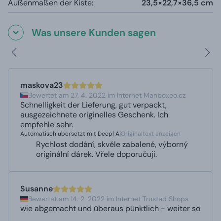
Außenmaßen der Kiste:
23,5×22,7×36,5 cm
Was unsere Kunden sagen
maskova23
Bewertet am 27. 4. 2022 im Internet Manboxeo.cz
Schnelligkeit der Lieferung, gut verpackt,
ausgezeichnete originelles Geschenk. Ich
empfehle sehr.
Automatisch übersetzt mit Deepl Ai
Originaltext anzeigen
Rychlost dodání, skvěle zabalené, výborný
originální dárek. Vřele doporučuji.
Susanne
Bewertet am 14. 2. 2022 im Internet Trusted Shops
wie abgemacht und überaus pünktlich - weiter so