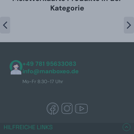
Kategorie
+49 781 95633083
info@manboxeo.de
Mo-Fr 8:30-17 Uhr
HILFREICHE LINKS